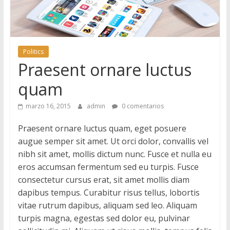
M
a
Politics
Praesent ornare luctus
g
quam
S
marzo 16, 2015
admin
0 comentarios
ó
l
Praesent ornare luctus quam, eget posuere
o
augue semper sit amet. Ut orci dolor, convallis vel
o
nibh sit amet, mollis dictum nunc. Fusce et nulla eu
t
eros accumsan fermentum sed eu turpis. Fusce
r
consectetur cursus erat, sit amet mollis diam
o
dapibus tempus. Curabitur risus tellus, lobortis
s
vitae rutrum dapibus, aliquam sed leo. Aliquam
i
turpis magna, egestas sed dolor eu, pulvinar
t