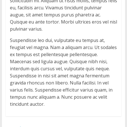
sollicitudin mi. Aliquam ut risus mollis, tempus felis
i
eu, facilisis arcu. Vivamus tincidunt pulvinar
o
augue, sit amet tempus purus pharetra ac.
d
Quisque eu ante tortor. Morbi ultrices eros vel nisl
e
pulvinar varius.
W
o
Suspendisse leo dui, vulputate eu tempus at,
r
feugiat vel magna. Nam a aliquam arcu. Ut sodales
d
ex tempus est pellentesque pellentesque.
P
Maecenas sed ligula augue. Quisque nibh nisi,
r
interdum quis cursus vel, vulputate quis neque.
e
Suspendisse in nisi sit amet magna fermentum
s
gravida rhoncus non libero. Nulla facilisi. In vel
s
varius felis. Suspendisse efficitur varius quam, in
tempus nunc aliquam a. Nunc posuere ac velit
tincidunt auctor.