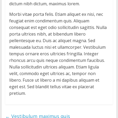
dictum nibh dictum, maximus lorem.
i
o
Morbi vitae porta felis. Etiam aliquet ex nisi, nec
d
feugiat enim condimentum quis. Aliquam
e
consequat est eget odio sollicitudin sagittis. Nulla
W
porta ultrices nibh, at bibendum libero
o
pellentesque eu. Duis ac aliquet magna. Sed
r
malesuada luctus nisi et ullamcorper. Vestibulum
d
tempus ornare eros ultricies fringilla. Integer
P
rhoncus arcu quis neque condimentum faucibus.
r
Nulla sollicitudin ultrices aliquam. Etiam ligula
e
s
velit, commodo eget ultrices ac, tempor non
s
libero. Fusce ut libero a mi dapibus aliquam et
eget est. Sed blandit tellus vitae ex placerat
pretium.
←
Vestibulum maximus quis