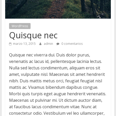
M
a
WordPress
Quisque nec
g
marzo 13, 2015
admin
0 comentarios
S
Quisque nec viverra dui. Duis dolor purus,
ó
venenatis ac lacus id, pellentesque lacinia lectus.
l
Nulla sed lectus condimentum, aliquam eros sit
o
amet, vulputate nisl. Maecenas sit amet hendrerit
o
nibh. Duis mattis metus orci, feugiat feugiat nisl
t
mattis ac. Vivamus bibendum dapibus congue.
r
Morbi quis turpis eget augue hendrerit venenatis.
o
Maecenas ut pulvinar mi. Ut dictum auctor diam,
s
at faucibus lacus condimentum vitae. Nunc at
i
consectetur odio. Vestibulum vel leo ullamcorper,
t