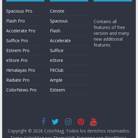
Spacious Pro
Cenote
Flash Pro
Spacious
Contains all
features of free
Accelerate Pro
Flash
version and many
new additional
Suffice Pro
Accelerate
features.
Esteem Pro
Suffice
eStore Pro
eStore
Himalayas Pro
FitClub
Radiate Pro
Ample
ColorNews Pro
Esteem
Copyright © 2026
ColorMag
. Todos los derechos reservados.
Tema:
ColorMag
por ThemeGrill. Funciona con
WordPress
.